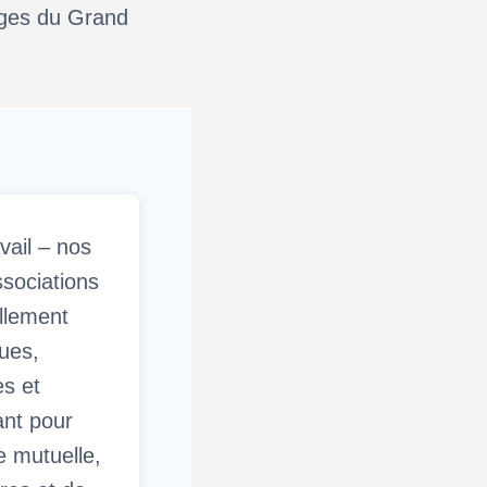
oges du Grand
vail – nos
ssociations
ellement
ues,
es et
ant pour
e mutuelle,