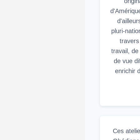
origi
d'Amérique
d'ailleu
pluri-nati
travers
travail, d
de vue di
enrichir 
Ces atelie