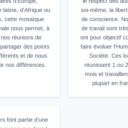
naires d'Europe,
le respect des aut
 latine, d'Afrique ou
soi-même, la liber
rs, cette mosaïque
de conscience. N
onale nous permet, à
de travail sont trè
 nos réunions de
ont pour objectif
e partager des points
faire évoluer l'Hum
fférents et de nous
Société. Ces l
de nos différences.
réunissent 1 ou 2
mois et travaillen
plupart en fra
rs font partie d'une