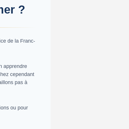
mer ?
ice de la Franc-
en apprendre
achez cependant
illons pas à
ions ou pour