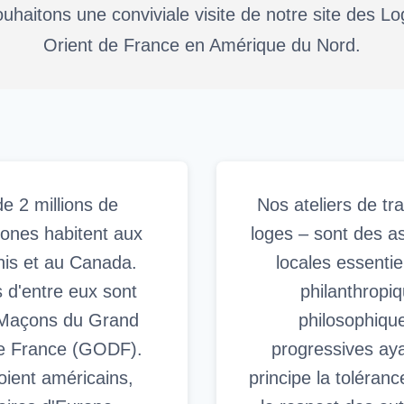
uhaitons une conviviale visite de notre site des L
Orient de France en Amérique du Nord.
de 2 millions de
Nos ateliers de tra
ones habitent aux
loges – sont des a
nis et au Canada.
locales essenti
 d'entre eux sont
philanthropiq
Maçons du Grand
philosophiqu
de France (GODF).
progressives ay
soient américains,
principe la toléranc