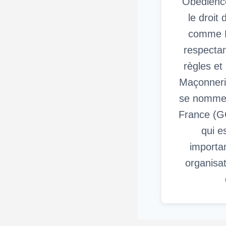
Obédienc
le droit
comme 
respectant
règles et 
Maçonneri
se nomme 
France (G
qui e
importa
organisa