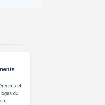
ments
érences et
 loges du
ord.