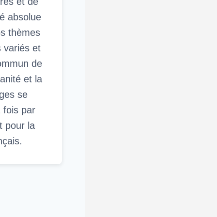
res et de
té absolue
os thèmes
s variés et
 commun de
anité et la
oges se
 fois par
t pour la
nçais.